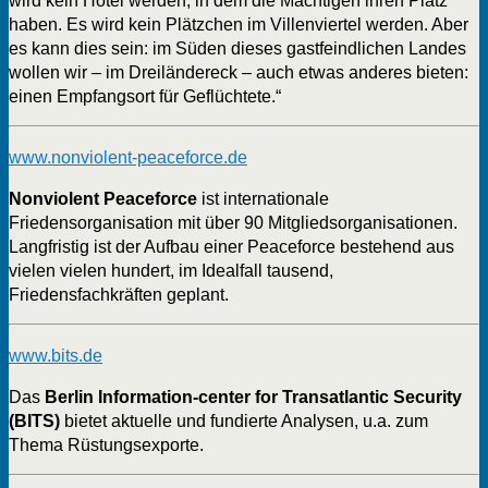
wird kein Hotel werden, in dem die Mächtigen ihren Platz
haben. Es wird kein Plätzchen im Villenviertel werden. Aber
es kann dies sein: im Süden dieses gastfeindlichen Landes
wollen wir – im Dreiländereck – auch etwas anderes bieten:
einen Empfangsort für Geflüchtete.“
www.nonviolent-peaceforce.de
Nonviolent Peaceforce
ist internationale
Friedensorganisation mit über 90 Mitgliedsorganisationen.
Langfristig ist der Aufbau einer Peaceforce bestehend aus
vielen vielen hundert, im Idealfall tausend,
Friedensfachkräften geplant.
www.bits.de
Das
Berlin Information-center for Transatlantic Security
(BITS)
bietet aktuelle und fundierte Analysen, u.a. zum
Thema Rüstungsexporte.